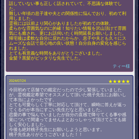
話していない事も正しく話されていて、不思議な体験でし
た。
難しい年頃の息子達や夫との関係性に悩んでおり、初めて利
用しました。
霊視には以前より関心がありましたが初めての体験。
柔らかな雰囲気なのに的確！知りたい情報を沢山頂けて雰囲
気にも癒され、更にお話伺いたく時間延長お願いしました。
帰宅後は柔軟な自分に戻れたからか、息子や夫とも久々にス
ムーズな会話で居心地の良い状態！自分自身の変化を感じら
れました。
とても有意義な時間をありがとうございました。
金髪？黒髪がピッタリな先生でした。
ティー様
2024/07/24
★★★★★
今回初めて店舗での鑑定だったので少し緊張していました
が、霊視鑑定希望でオススメして頂いた桃子先生にお願いし
て本当によかったです。
とても可愛らしく丁寧に対応して頂けて、瞬時に答えが返っ
てくるのが本当にすごい先生だなと思いました。
恋愛の事で悩んでいましたが自分の直感で降りてくる事や感
覚について間違ってませんよとおっしゃって頂けてとても嬉
しく安心しました。
今後も絶対桃子先生にお願いしようと思います。
桃子先生ありがとうございました！！