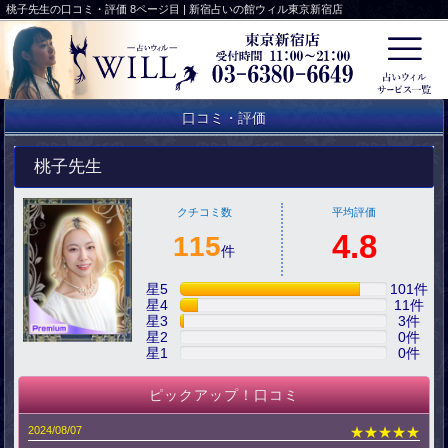
桃子先生の口コミ・評価 8ページ目 | 新宿占いの館ウィル東京新宿店
口コミ・評価
桃子先生
クチコミ数
平均評価
4.8
115
件
星5
101
件
星4
11
件
星3
3
件
星2
0
件
星1
0
件
ピックアップ！口コミ
2024/08/07
★★★★★