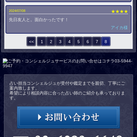
2024/07/08
★★★★
先日友人と。面白かったです！
アイカ様
<<
1
2
3
4
5
6
7
8
占い担当コンシェルジュが受付や鑑定までを親切、丁寧にご
案内致します。
希望により相談内容に合った占い師のご紹介も承っておりま
す。