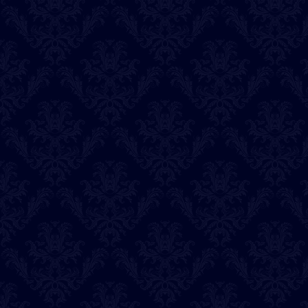
アイル
恋有
うるま
東城伶
ラビ
煌子
2026-07-31
本日の出演占い師
桃子
セレスティア
藤原弥生
まる
うるま
東城伶
ラビ
2026-07-30
本日の出演占い師
ならゆん
セレスティア
桃子