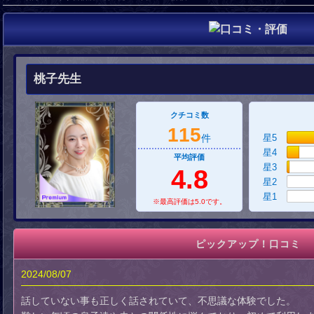
桃子先生
クチコミ数
115
件
星5
星4
平均評価
星3
4.8
星2
星1
※最高評価は5.0です。
ピックアップ！口コミ
2024/08/07
話していない事も正しく話されていて、不思議な体験でした。