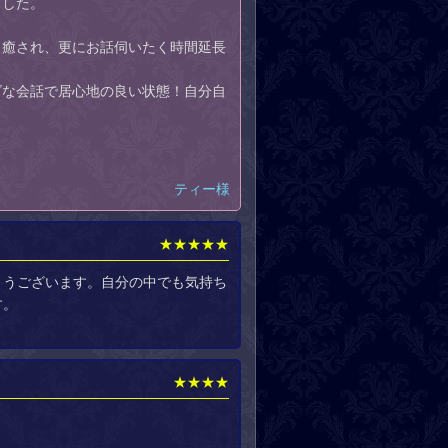
ました。
も癒され、更にお話伺いたく時間延長
ズな会話で居心地の良い状態！自分自
ティー様
★★★★★
とうございます。自分の中でも気持ち
す。
★★★★