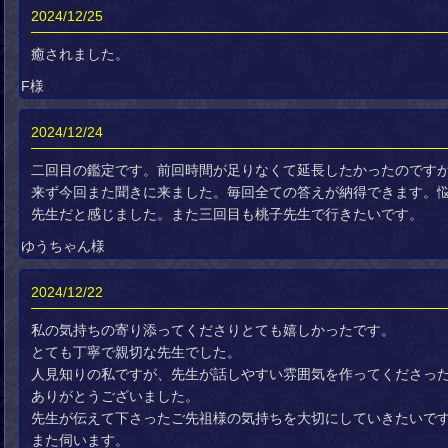
2024/12/25
癒されました。
F様
2024/12/24
二回目の鑑定です。前回時間が足りなくて延長したかったのです
来ず今回また聞きに来ました。毎回全ての答えが納得できます。
先生だと感じました。また三回目も桃子先生で行きたいです。
ゆうちゃん様
2024/12/22
私の気持ちの寄り添ってくださりとても嬉しかったです。
とても丁寧で親切な先生でした。
人見知りの私ですが、先生が話しやすい雰囲気を作ってくださっ
ありがとうございました。
先生が伝えて下さったご先祖様の気持ちを大切にしていきたいで
また伺います。