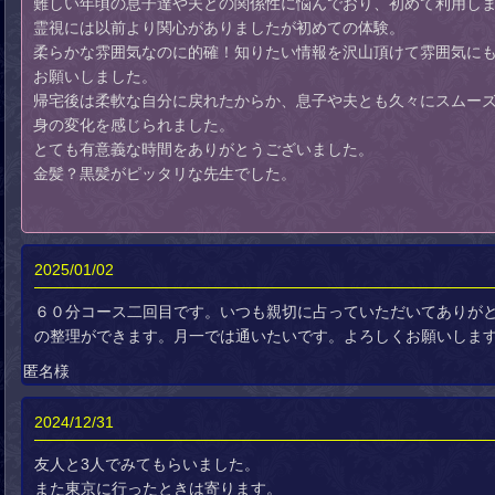
難しい年頃の息子達や夫との関係性に悩んでおり、初めて利用し
霊視には以前より関心がありましたが初めての体験。
柔らかな雰囲気なのに的確！知りたい情報を沢山頂けて雰囲気に
お願いしました。
帰宅後は柔軟な自分に戻れたからか、息子や夫とも久々にスムー
身の変化を感じられました。
とても有意義な時間をありがとうございました。
金髪？黒髪がピッタリな先生でした。
2025/01/02
６０分コース二回目です。いつも親切に占っていただいてありが
の整理ができます。月一では通いたいです。よろしくお願いしま
匿名様
2024/12/31
友人と3人でみてもらいました。
また東京に行ったときは寄ります。