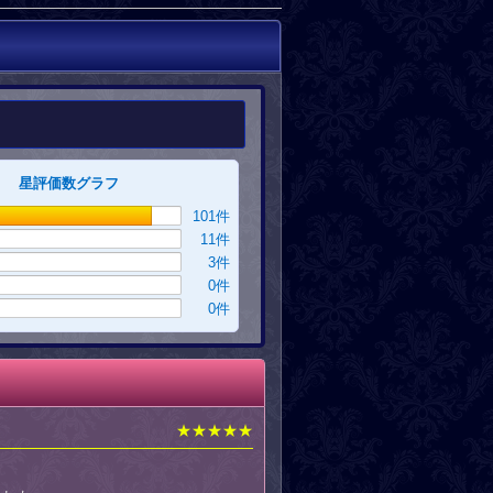
星評価数グラフ
101
件
11
件
3
件
0
件
0
件
★★★★★