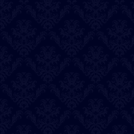
ならゆん
桃子
光心
アイル
恋有
2026-08-02
本日の出演占い師
ならゆん
セレスティア
光心
アイル
悠羽那
恋有
うるま
ラビ
2026-08-01
本日の出演占い師
ならゆん
セレスティア