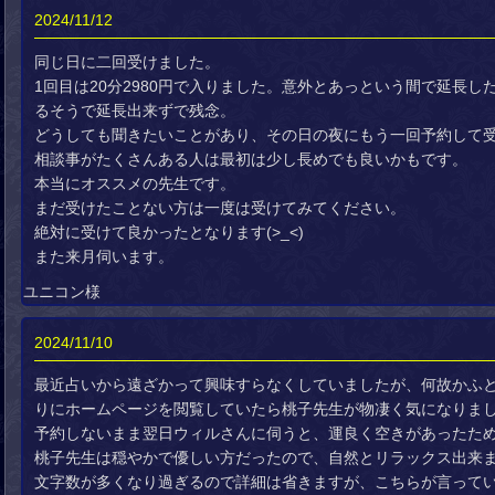
2024/11/12
同じ日に二回受けました。
1回目は20分2980円で入りました。意外とあっという間で延長
るそうで延長出来ずで残念。
どうしても聞きたいことがあり、その日の夜にもう一回予約して
相談事がたくさんある人は最初は少し長めでも良いかもです。
本当にオススメの先生です。
まだ受けたことない方は一度は受けてみてください。
絶対に受けて良かったとなります(>_<)
また来月伺います。
ユニコン様
2024/11/10
最近占いから遠ざかって興味すらなくしていましたが、何故かふ
りにホームページを閲覧していたら桃子先生が物凄く気になりま
予約しないまま翌日ウィルさんに伺うと、運良く空きがあったた
桃子先生は穏やかで優しい方だったので、自然とリラックス出来
文字数が多くなり過ぎるので詳細は省きますが、こちらが言って