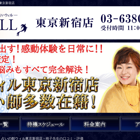
ル東京新宿店
占いの館ウィル東京新宿店
›
桃子先生の口コミ・評価