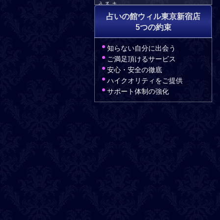
うるま
響子
占いの館ウィル東京新宿店
東城伶
5つの約束
2026-08-05
知らない自分に出会う
本日の出演占い師
ご満足頂けるサービス
桃子
安心・安全の徹底
光心
ハイクオリティをご提供
アイル
サポート体制の強化
うるま
翠龍花
ラビ
2026-08-04
本日の出演占い師
桃子
光心
悠羽那
恋有
2026-08-03
本日の出演占い師