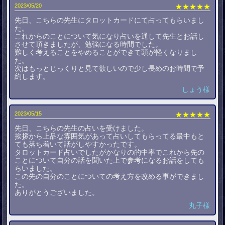
2023/05/20
★★★★★
先日、こちらの先生にタロットカードにて占ってもらいまし
た。
これからのことについて気になり占いを通して先生とお話し
させて頂きましたが、勉強になる時間でした。
難しく考えることをやめることができて頭が軽くなりまし
た。
次はもっとじっくりと見て欲しいので少し長めのお時間で予
約します。
しょう様
2023/05/15
★★★★★
先日、こちらの先生の占いを受けました。
挨拶から上品な雰囲気があって占いしてもらってる最中もと
ても落ち着いて話がしやすかったです。
タロットカード占いでしたがかなりの的中率でこれから先の
ことについて自分の話を聞いた上で参考になるお話をしても
らいました。
この先の自分のことについての考え方を改める事ができまし
た。
ありがとうございました。
丸子様