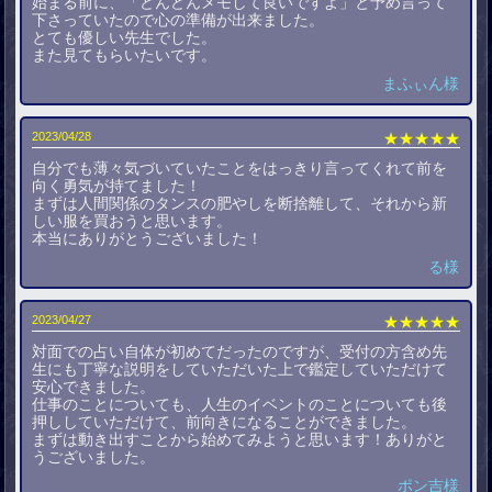
始まる前に、「どんどんメモして良いですよ」と予め言って
下さっていたので心の準備が出来ました。
とても優しい先生でした。
また見てもらいたいです。
まふぃん様
2023/04/28
★★★★★
自分でも薄々気づいていたことをはっきり言ってくれて前を
向く勇気が持てました！
まずは人間関係のタンスの肥やしを断捨離して、それから新
しい服を買おうと思います。
本当にありがとうございました！
る様
2023/04/27
★★★★★
対面での占い自体が初めてだったのですが、受付の方含め先
生にも丁寧な説明をしていただいた上で鑑定していただけて
安心できました。
仕事のことについても、人生のイベントのことについても後
押ししていただけて、前向きになることができました。
まずは動き出すことから始めてみようと思います！ありがと
うございました。
ポン吉様