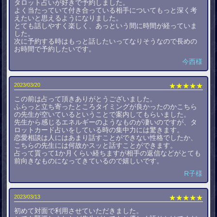
タロット占いが好きで予約しました。
よく当たっていて付き合っている相手についてもっと深く考
えたいと思えるようになりました。
とても話しやすく楽しく、あっという間に時間が経っていま
した。
次に予約する時はもっと話したいってなりそうなので長めの
お時間で予約したいです。
今西様
2023/03/20
★★★★★
この前は占って頂きありがとうございました。
ふらっと立ち寄ったところタイミングが良かったのかこちら
の先生が空いているということで案内してもらいました。
先生から感じるエネルギーのようなものが凄いのですが、タ
ロットカード占いをしている時の集中力には驚きます。
恋愛相談は人にはあまり話すことができない性格でしたか、
こちらの先生には何故かスッと話すことができます。
占って貰って1か月くらい経ちますが相手の返信などがとても
前向きなものになってきているので嬉しいです。
R子様
2023/03/13
★★★★★
初めて対面で利用させていただきました。