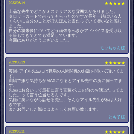
2023/05/14
★★★★★
上品な先生でどこかミステリアスな雰囲気がありました。
タロットカードで占ってもらったのですが長年一緒にいる人
くらいに自分のことがぽんぽんと当たっていて凄いなと感じ
ました。
自分の将来像についてどう頑張るべきかアドバイスを受け取
る事もできてとても満足しています。
今回はありがとうございました。
モッちゃん様
2023/05/13
★★★★★
毎回､アイル先生には職場の人間関係のお話を聞いて頂いてま
す。
職場で嫌な気持ちがMAXになるとアイル先生の所に伺ってま
す。
先生にお会いして最初に言う言葉が､この前のお話当たってま
した。って言う位当たるんです。
気軽に笑いながら話せる先生、そんなアイル先生が私は大好
きです。
またお伺いした際にはよろしくお願い致します。
とも子様
2023/05/11
★★★★★