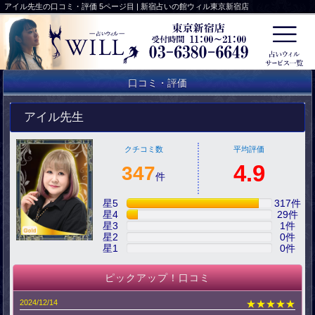
アイル先生の口コミ・評価 5ページ目 | 新宿占いの館ウィル東京新宿店
口コミ・評価
アイル先生
クチコミ数
平均評価
4.9
347
件
星5
317
件
星4
29
件
星3
1
件
星2
0
件
星1
0
件
ピックアップ！口コミ
2024/12/14
★★★★★