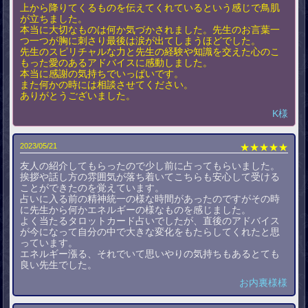
上から降りてくるものを伝えてくれているという感じで鳥肌
が立ちました。
本当に大切なものは何か気づかされました。先生のお言葉一
つ一つが胸に刺さり最後は涙が出てしまうほどでした。
先生のスピリチャルな力と先生の経験や知識を交えた心のこ
もった愛のあるアドバイスに感動しました。
本当に感謝の気持ちでいっぱいです。
また何かの時には相談させてください。
ありがとうございました。
K様
2023/05/21
★★★★★
友人の紹介してもらったので少し前に占ってもらいました。
挨拶や話し方の雰囲気が落ち着いてこちらも安心して受ける
ことができたのを覚えています。
占いに入る前の精神統一の様な時間があったのですがその時
に先生から何かエネルギーの様なものを感じました。
よく当たるタロットカード占いでしたが、直後のアドバイス
が今になって自分の中で大きな変化をもたらしてくれたと思
っています。
エネルギー漲る、それでいて思いやりの気持ちもあるとても
良い先生でした。
お内裏様様