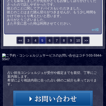
とても緊張しましたが先生がとてもお優しく語りかけてくだ
さったので話しやすかったです。
彼とのことに関してアドバイスもいただきました。
彼とのことはまだ踏ん切りがつきませんが、もう少し時間を
かけてゆっくり考えたいと思います。
ありがとうございました。
また不安に思った時は利用させてください。
eri様
<<
3
4
5
6
7
8
9
10
>>
占い担当コンシェルジュが受付や鑑定までを親切、丁寧にご
案内致します。
希望により相談内容に合った占い師のご紹介も承っておりま
す。