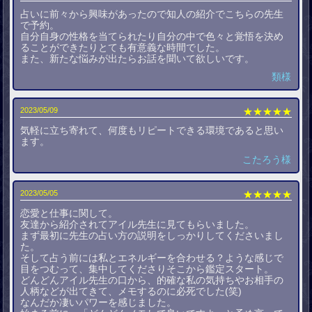
占いに前々から興味があったので知人の紹介でこちらの先生
で予約。
自分自身の性格を当てられたり自分の中で色々と覚悟を決め
ることができたりとても有意義な時間でした。
また、新たな悩みが出たらお話を聞いて欲しいです。
類様
2023/05/09
★★★★★
気軽に立ち寄れて、何度もリピートできる環境であると思い
ます。
こたろう様
2023/05/05
★★★★★
恋愛と仕事に関して。
友達から紹介されてアイル先生に見てもらいました。
まず最初に先生の占い方の説明をしっかりしてくださいまし
た。
そして占う前には私とエネルギーを合わせる？ような感じで
目をつむって、集中してくださりそこから鑑定スタート。
どんどんアイル先生の口から、的確な私の気持ちやお相手の
人柄などが出てきて、メモするのに必死でした(笑)
なんだか凄いパワーを感じました。