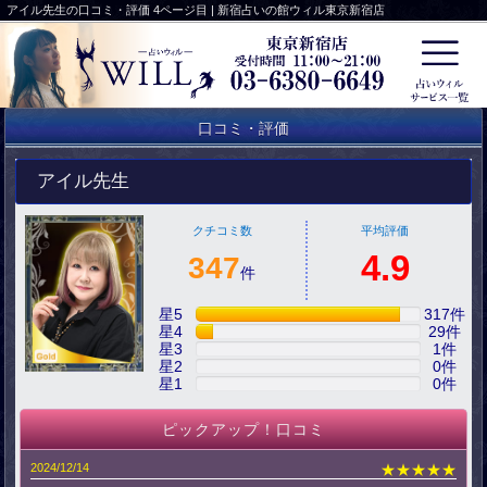
アイル先生の口コミ・評価 4ページ目 | 新宿占いの館ウィル東京新宿店
口コミ・評価
アイル先生
クチコミ数
平均評価
4.9
347
件
星5
317
件
星4
29
件
星3
1
件
星2
0
件
星1
0
件
ピックアップ！口コミ
2024/12/14
★★★★★