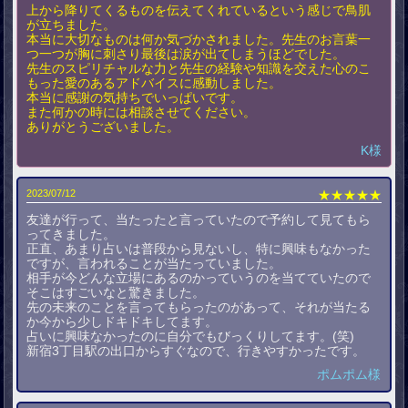
上から降りてくるものを伝えてくれているという感じで鳥肌
が立ちました。
本当に大切なものは何か気づかされました。先生のお言葉一
つ一つが胸に刺さり最後は涙が出てしまうほどでした。
先生のスピリチャルな力と先生の経験や知識を交えた心のこ
もった愛のあるアドバイスに感動しました。
本当に感謝の気持ちでいっぱいです。
また何かの時には相談させてください。
ありがとうございました。
K様
2023/07/12
★★★★★
友達が行って、当たったと言っていたので予約して見てもら
ってきました。
正直、あまり占いは普段から見ないし、特に興味もなかった
ですが、言われることが当たっていました。
相手が今どんな立場にあるのかっていうのを当てていたので
そこはすごいなと驚きました。
先の未来のことを言ってもらったのがあって、それが当たる
か今から少しドキドキしてます。
占いに興味なかったのに自分でもびっくりしてます。(笑)
新宿3丁目駅の出口からすぐなので、行きやすかったです。
ポムポム様