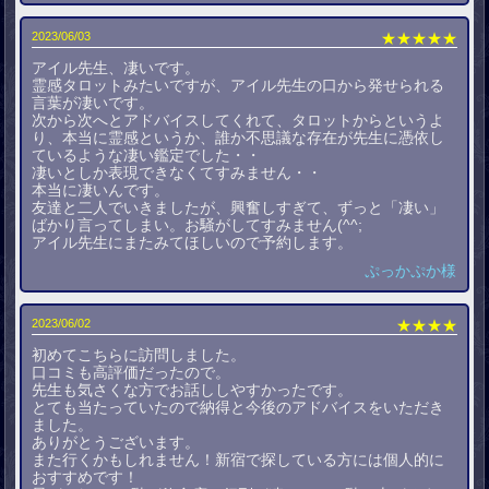
2023/06/03
★★★★★
アイル先生、凄いです。
霊感タロットみたいですが、アイル先生の口から発せられる
言葉が凄いです。
次から次へとアドバイスしてくれて、タロットからというよ
り、本当に霊感というか、誰か不思議な存在が先生に憑依し
ているような凄い鑑定でした・・
凄いとしか表現できなくてすみません・・
本当に凄いんです。
友達と二人でいきましたが、興奮しすぎて、ずっと「凄い」
ばかり言ってしまい。お騒がしてすみません(^^;
アイル先生にまたみてほしいので予約します。
ぷっかぷか様
2023/06/02
★★★★
初めてこちらに訪問しました。
口コミも高評価だったので。
先生も気さくな方でお話ししやすかったです。
とても当たっていたので納得と今後のアドバイスをいただき
ました。
ありがとうございます。
また行くかもしれません！新宿で探している方には個人的に
おすすめです！