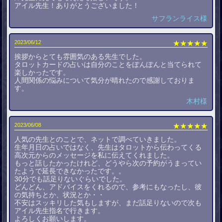
アイル先生！ありがとうございました！
サフランライス様
2023/06/12
★★★★★
挨拶からとても雰囲気のある先生でした。
タロットカードの占いは自分のことをぽんぽんと当てられて
楽しかったです。
人間関係の悩みについて気分が晴れたので感謝しておりま
す。
木村様
2023/06/08
★★★★★
人気の先生とのことで、ネットで調べていきました。
生年月日の占いではなく、先生はタロットから伝わってくる
高次元からのメッセージを私に伝えてくれました。
もっと話したかったけれど、どうやら次の予約がうまってい
たようで延長できなかったです。。
30分でも話足りないぐらいでした。
どんどん、アドバイスをくれるので、参考にもなったし、彼
の気持ちとか、状況とか・・
不安はスッキリした気もしますが、まだ話足りないので次も
アイル先生指名で行きます。
よろしくお願いします。