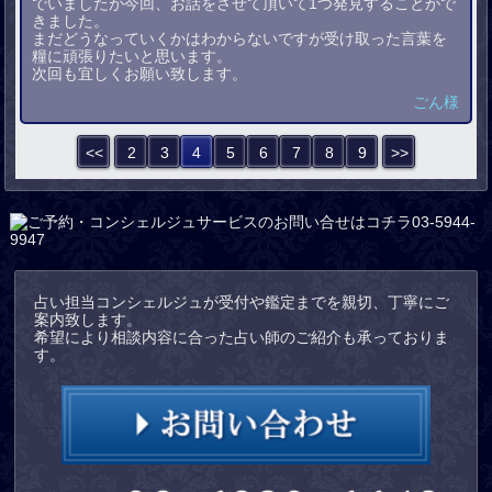
でいましたが今回、お話をさせて頂いて1つ発見することがで
きました。
まだどうなっていくかはわからないですが受け取った言葉を
糧に頑張りたいと思います。
次回も宜しくお願い致します。
ごん様
<<
2
3
4
5
6
7
8
9
>>
占い担当コンシェルジュが受付や鑑定までを親切、丁寧にご
案内致します。
希望により相談内容に合った占い師のご紹介も承っておりま
す。