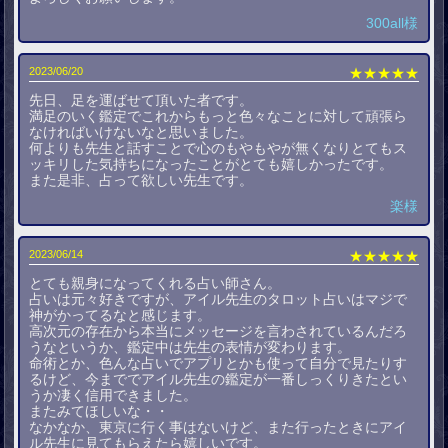
300all様
2023/06/20
★★★★★
先日、足を運ばせて頂いた者です。
満足のいく鑑定でこれからもっと色々なことに対して頑張ら
なければいけないなと思いました。
何よりも先生と話すことで心のもやもやが無くなりとてもス
ッキリした気持ちになったことがとても嬉しかったです。
また是非、占って欲しい先生です。
楽様
2023/06/14
★★★★★
とても親身になってくれる占い師さん。
占いは元々好きですが、アイル先生のタロット占いはマジで
神がかってるなと感じます。
高次元の存在から本当にメッセージを言わされているんだろ
うなというか、鑑定中は先生の表情が変わります。
命術とか、色んな占いでアプリとかも使って自分で見たりす
るけど、今まででアイル先生の鑑定が一番しっくりきたとい
うか凄く信用できました。
またみてほしいな・・
なかなか、東京に行く事はないけど、また行ったときにアイ
ル先生に見てもらえたら嬉しいです。