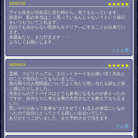
2023/07/02
★★★★★
アイル先生が渋谷店に居た時から、見てもらっています。
状況や、私の本当はこぅ思っているんじゃない？という核心
をいつもついてくれます。
自分でも分からない気持ちをクリア―にすることが出来てい
ます。
来週あたり、また行きます・・
よろしくお願いします。
ｔｃｙ様
2023/06/24
★★★★★
霊感、スピリチュアル、タロットカードをお使い頂く先生と
のことで先日占ってもらいました。
身の周りの人間関係についてよく当たり思い当たる節など多
く感じたりしました。
先生からのアドバイスはとても参考になるものが多かったの
ですが、自分なりに考える事の大切さなども教えてもらえま
した。
思いやりがあって自身をつけさせてくれる人が身近にいなか
ったので自分にとってとても嬉しい出会いでした。
ありがとうございました、また予約させて頂きます。
りん様