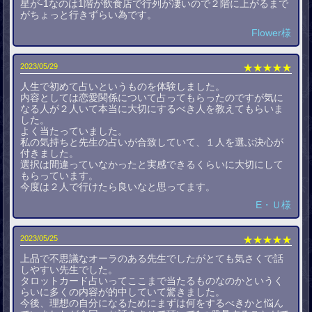
星が-1なのは1階が飲食店で行列が凄いので２階に上がるまで
がちょっと行きずらい為です。
Flower様
2023/05/29
★★★★★
人生で初めて占いというものを体験しました。
内容としては恋愛関係について占ってもらったのですが気に
なる人が２人いて本当に大切にするべき人を教えてもらいま
した。
よく当たっていました。
私の気持ちと先生の占いが合致していて、１人を選ぶ決心が
付きました。
選択は間違っていなかったと実感できるくらいに大切にして
もらっています。
今度は２人で行けたら良いなと思ってます。
E・Ｕ様
2023/05/25
★★★★★
上品で不思議なオーラのある先生でしたがとても気さくで話
しやすい先生でした。
タロットカード占いってここまで当たるものなのかというく
らいに多くの内容が的中していて驚きました。
今後、理想の自分になるためにまずは何をするべきかと悩ん