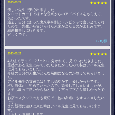
2023/06/22
★★★★★
優しい先生で安心出来ました。
タロットカードで様々な視点からのアドバイスをもらえて、
良かったです。
過去、自分にあった出来事を割とドンピシャで言い当てられ
たので、先生から告げられた未来が当たるのが楽しみです。
結果報告しに行きます。
宜しくです。
BBQ様
2023/06/21
★★★★★
4人組で行って、2人づつに分かれて、見ていただきました。
霊感のある先生にみていただきたかったので私はアイル先生
に見てもらいました。
今後の自分の人生がどんな展開になるのか教えてもらいまし
た。
アイル先生の雰囲気はとても穏やかで、優しかったです。
占い自体が、初めてだったので、緊張してしまいましたが、
メモも取って良いからねと優しく言って下さり嬉しかったで
す。
お店のスタッフの方も親切で、他の友達にもオススメしたい
です。
また新宿に遊びに来た時はアイル先生に見てもらいに来ま
す。
よろしくお願いします。