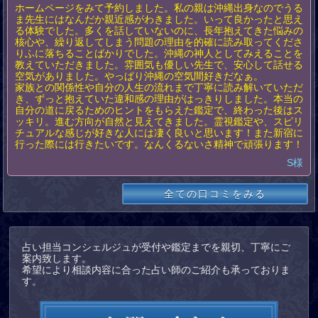
ホームページをみて予約しました。私の親は沖縄出身なのでうる
ま先生にはなんだか親近感がわきました。いって良かったと思え
る体験でした。多くを話していないのに、長年抱えてきた悩みの
核心や、繰り返してしまう問題の理由を的確に読み取ってくださ
りふに落ちることばかりでした。沖縄の神人としてみえることを
教えていただきました。雰囲気も優しい先生で、安心して話せる
空気がありました。やっぱり沖縄の空気間好きだなぁ。
家族との関係性や自分の人生の流れまで丁寧に読み解いていただ
き、ずっと抱えていた違和感の理由がはっきりしました。本当の
自分の道に戻るためのヒントをもらえた鑑定で、終わった後はス
ッキリ。進む方向が自然と見えてきました。霊視鑑定や、スピリ
チュアルな感じが好きな人には凄く良いと思います！また新宿に
行った際には行きたいです。なんくるないさ精神で頑張ります！
S様
全ての口コミをみる
占い担当コンシェルジュが受付や鑑定までを親切、丁寧にご
案内致します。
希望により相談内容に合った占い師のご紹介も承っておりま
す。