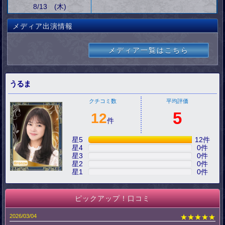
8/13 (木)
メディア出演情報
メディア一覧はこちら
うるま
クチコミ数
平均評価
5
12
件
星5
12
件
星4
0
件
星3
0
件
星2
0
件
星1
0
件
ピックアップ！口コミ
2026/03/04
★★★★★