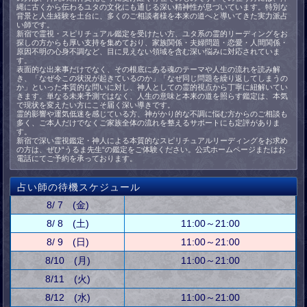
縄に古くから伝わるユタの文化にも通じる深い精神性が息づいています。特別な
背景と人生経験を土台に、多くのご相談者様を本来の道へと導いてきた実力派占
い師です。
新宿で霊視・スピリチュアル鑑定を受けたい方、ユタ系の霊的リーディングをお
探しの方からも厚い支持を集めており、家族関係・夫婦問題・恋愛・人間関係・
原因不明の心身不調など、目に見えない領域を含む深い悩みに対応されていま
す。
表面的な出来事だけでなく、その根底にある魂のテーマや人生の流れを読み解
き、「なぜ今この状況が起きているのか」「なぜ同じ問題を繰り返してしまうの
か」といった本質的な問いに対し、神人としての霊的視点から丁寧に紐解いてい
きます。単なる未来予測ではなく、人生の意味と本来の道を照らす鑑定は、本気
で現状を変えたい方にこそ届く深い導きです。
霊的影響や運気低迷を感じている方、神がかり的な不調に悩む方からのご相談も
多く、ご本人だけでなくご家族全体の流れを整えるサポートにも定評がありま
す。
新宿で深い霊視鑑定・神人による本質的なスピリチュアルリーディングをお求め
の方は、ぜひ“うるま先生“の鑑定をご体験ください。公式ホームページまたはお
電話にてご予約を承っております。
占い師の待機スケジュール
8/ 7 (金)
8/ 8 (土)
11:00～21:00
8/ 9 (日)
11:00～21:00
8/10 (月)
11:00～21:00
8/11 (火)
8/12 (水)
11:00～21:00