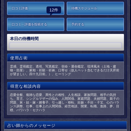
口コミ評価
待機スケジュール
12件
口コミ・評価を投稿する
予約する
本日の待機時間
使用占術
霊感、霊視鑑定、透視、写真鑑定、宿命・運命鑑定、琉球風水（土地・建
物・部屋）、家相・祈願・祈祷、口寄せ（故人ペット含むできるだけ天昇前
が望ましい。四十九日前。）、ヒーリング
得意な相談内容
恋愛全般、複雑な恋愛、異性との相性、人生相談、家族問題、相手の気持
ち、育児、シングルマザーの悩み、人間関係、家庭問題、夫婦問題、親子の
問題、舅・姑・嫁・婿養子、引っ越し・移転、妊娠・不妊・子宝、心のバラ
ンス調整、仕事、仕事上の人間関係、経営相談、開業、転職、進路、夢、目
標、パワハラ・セクハラ
占い師からのメッセージ