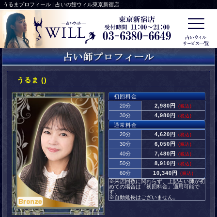
うるまプロフィール | 占いの館ウィル東京新宿店
うるま ()
初回料金
20分
2,980円
(税込)
30分
4,980円
(税込)
通常料金
20分
4,620円
(税込)
30分
6,050円
(税込)
40分
7,480円
(税込)
50分
8,910円
(税込)
60分
10,340円
(税込)
※来店回数に関わらず、上記占い師が初
めての場合は「初回料金」適用可能で
す。
※自動延長はございません。