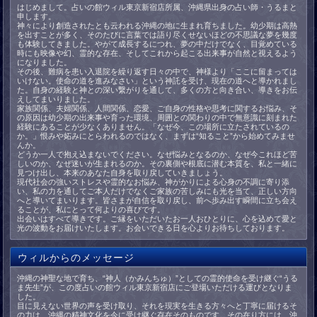
はじめまして。占いの館ウィル東京新宿店所属、沖縄県出身の占い師・うるまと
申します。
神々により創造されたとも云われる沖縄の地に生まれ育ちました。幼少期は高熱
を出すことが多く、そのたびに言葉では語り尽くせないほどの不思議な夢を幾度
も体験してきました。やがて成長するにつれ、夢の中だけでなく、目覚めている
時にも映像や幻、霊的な存在、そしてこれから起こる出来事が自然と視えるよう
になりました。
その後、難病を患い入退院を繰り返す日々の中で、神様より「ここに留まっては
いけない。使命の道を進みなさい」という神託を受け、現在の道へと導かれまし
た。自身の経験と神との深い繋がりを通して、多くの方と向き合い、導きをお伝
えしてまいりました。
家族関係、夫婦関係、人間関係、恋愛、ご自身の性格や思考に関するお悩み、そ
の原因は幼少期の出来事や育った環境、周囲との関わりの中で無意識に刻まれた
経験にあることが少なくありません。「なぜ今、この場所に立たされているの
か。」恨みや妬みにとらわれるのではなく、まずは“知ること”から始めてみませ
んか。
どうか一人で抱え込まないでください。なぜ悩みとなるのか、なぜ今これほど苦
しいのか、なぜ迷いが生まれるのか。その裏側や根底に潜む本質を、私と一緒に
見つけ出し、本来のあなた自身を取り戻していきましょう。
現代社会の強いストレスや霊的なお悩み、神がかりによる心身の不調に寄り添
い、私の力を通してご本人だけでなくご家族の苦しみにも光を当て、正しい方向
へと導いてまいります。皆さまが自信を取り戻し、前へ歩み出す瞬間に立ち会え
ることが、私にとって何よりの喜びです。
出会いはすべて導きです。ご縁をいただいたお一人おひとりに、心を込めて愛と
光の波動をお届けいたします。お会いできる日を心よりお待ちしております。
ウィルからのメッセージ
沖縄の神聖な地で育ち、“神人（かみんちゅ）”としての霊的使命を受け継ぐ“うる
ま先生”が、この度占いの館ウィル東京新宿店にご登場いただける運びとなりま
した。
目に見えない世界の声を受け取り、それを現実を生きる方々へと丁寧に届けるそ
の力は、沖縄の精神文化を今に受け継ぐ存在そのものです。その在り方には、沖