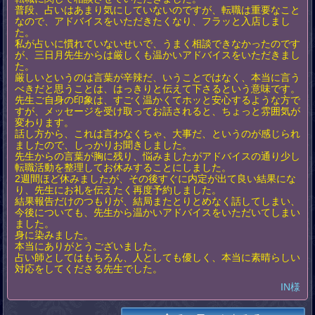
普段、占いはあまり気にしていないのですが、転職は重要なこと
なので、アドバイスをいただきたくなり、フラッと入店しまし
た。
私が占いに慣れていないせいで、うまく相談できなかったのです
が、三日月先生からは厳しくも温かいアドバイスをいただきまし
た。
厳しいというのは言葉が辛辣だ、いうことではなく、本当に言う
べきだと思うことは、はっきりと伝えて下さるという意味です。
先生ご自身の印象は、すごく温かくてホッと安心するような方で
すが、メッセージを受け取ってお話されると、ちょっと雰囲気が
変わります。
話し方から、これは言わなくちゃ、大事だ、というのが感じられ
ましたので、しっかりお聞きしました。
先生からの言葉が胸に残り、悩みましたがアドバイスの通り少し
転職活動を整理してお休みすることにしました。
2週間ほど休みましたが、その後すぐに内定が出て良い結果にな
り、先生にお礼を伝えたく再度予約しました。
結果報告だけのつもりが、結局またとりとめなく話してしまい、
今後についても、先生から温かいアドバイスをいただいてしまい
ました。
身に染みました。
本当にありがとうございました。
占い師としてはもちろん、人としても優しく、本当に素晴らしい
対応をしてくださる先生でした。
IN様