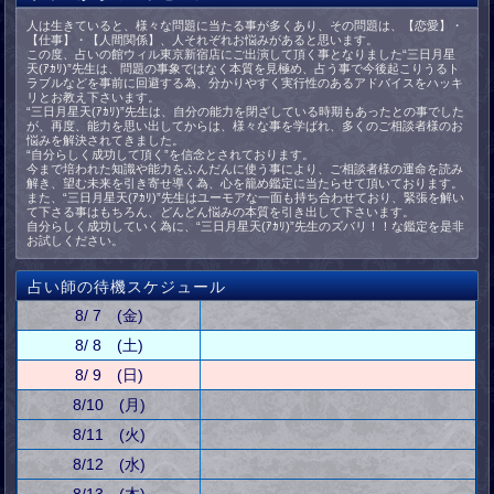
人は生きていると、様々な問題に当たる事が多くあり、その問題は、【恋愛】・
【仕事】・【人間関係】、人それぞれお悩みがあると思います。
この度、占いの館ウィル東京新宿店にご出演して頂く事となりました“三日月星
天(ｱｶﾘ)”先生は、問題の事象ではなく本質を見極め、占う事で今後起こりうるト
ラブルなどを事前に回避する為、分かりやすく実行性のあるアドバイスをハッキ
リとお教え下さいます。
“三日月星天(ｱｶﾘ)”先生は、自分の能力を閉ざしている時期もあったとの事でした
が、再度、能力を思い出してからは、様々な事を学ばれ、多くのご相談者様のお
悩みを解決されてきました。
“自分らしく成功して頂く”を信念とされております。
今まで培われた知識や能力をふんだんに使う事により、ご相談者様の運命を読み
解き、望む未来を引き寄せ導く為、心を籠め鑑定に当たらせて頂いております。
また、“三日月星天(ｱｶﾘ)”先生はユーモアな一面も持ち合わせており、緊張を解い
て下さる事はもちろん、どんどん悩みの本質を引き出して下さいます。
自分らしく成功していく為に、“三日月星天(ｱｶﾘ)”先生のズバリ！！な鑑定を是非
お試しください。
占い師の待機スケジュール
8/ 7 (金)
8/ 8 (土)
8/ 9 (日)
8/10 (月)
8/11 (火)
8/12 (水)