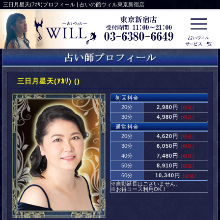
三日月星天(ｱｶﾘ)プロフィール | 占いの館ウィル東京新宿店
三日月星天(ｱｶﾘ) ()
初回料金
20分
2,980円
(税込)
30分
4,980円
(税込)
通常料金
20分
4,620円
(税込)
30分
6,050円
(税込)
40分
7,480円
(税込)
50分
8,910円
(税込)
60分
10,340円
(税込)
※自動延長はございません。
※お得コース利用OK！