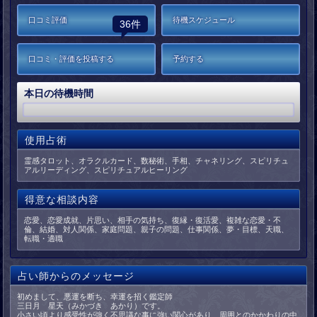
口コミ評価
待機スケジュール
36件
口コミ・評価を投稿する
予約する
本日の待機時間
使用占術
霊感タロット、オラクルカード、数秘術、手相、チャネリング、スピリチュ
アルリーディング、スピリチュアルヒーリング
得意な相談内容
恋愛、恋愛成就、片思い、相手の気持ち、復縁・復活愛、複雑な恋愛・不
倫、結婚、対人関係、家庭問題、親子の問題、仕事関係、夢・目標、天職、
転職・適職
占い師からのメッセージ
初めまして、悪運を断ち、幸運を招く鑑定師
三日月 星天（みかづき あかり）です。
小さい頃より感受性が強く不思議な事に強い関心があり、周囲とのかかわりの中