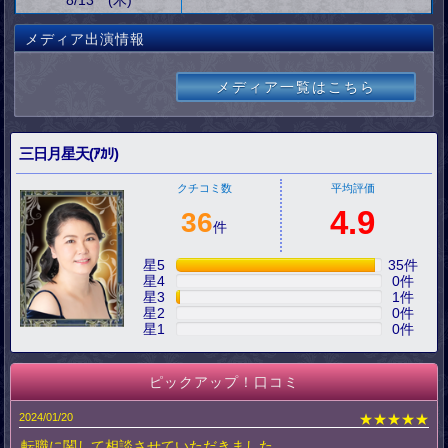
8/13 (木)
メディア出演情報
メディア一覧はこちら
三日月星天(ｱｶﾘ)
クチコミ数
平均評価
4.9
36
件
星5
35
件
星4
0
件
星3
1
件
星2
0
件
星1
0
件
ピックアップ！口コミ
2024/01/20
★★★★★
転職に関して相談させていただきました。