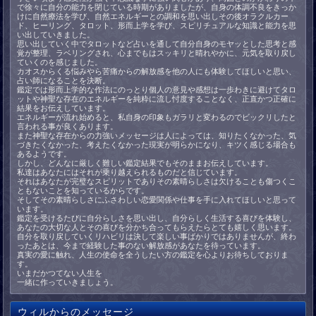
で徐々に自分の能力を閉じている時期がありましたが、自身の体調不良をきっか
けに自然療法を学び、自然エネルギーとの調和を思い出しその後オラクルカー
ド、ヒーリング、タロット、形而上学を学び、スピリチュアルな知識と能力を思
い出していきました。
思い出していく中でタロットなど占いを通して自分自身のモヤッとした思考と感
覚が整理、ラベリングされ、心までもはスッキリと晴れやかに、元気を取り戻し
ていくのを感じました。
カオスからくる悩みやら苦痛からの解放感を他の人にも体験してほしいと思い、
占い師になることを決断。
鑑定では形而上学的な作法にのっとり個人の意見や感想は一歩わきに避けてタロ
ットや神聖な存在のエネルギーを純粋に流し忖度することなく、正直かつ正確に
結果をお伝えしています。
エネルギーが流れ始めると、私自身の印象もガラリと変わるのでビックリしたと
言われる事が良くあります。
また神聖な存在からの力強いメッセージは人によっては、知りたくなかった、気
づきたくなかった、考えたくなかった現実が明らかになり、キツく感じる場合も
あるようです。
しかし、どんなに厳しく難しい鑑定結果でもそのままお伝えしています。
私達はあなたにはそれが乗り越えられるものだと信じています。
それはあなたが完璧なスピリットでありその素晴らしさは欠けることも傷つくこ
ともないことを知っているからです。
そしてその素晴らしさにふさわしい恋愛関係や仕事を手に入れてほしいと思って
います。
鑑定を受けるたびに自分らしさを思い出し、自分らしく生活する喜びを体験し、
あなたの大切な人とその喜びを分かち合ってもらえたらとても嬉しく思います。
自分を取り戻していくリハビリは決して楽しい事ばかりではありませんが、終わ
ったあとは、今まで経験した事のない解放感があなたを待っています。
真実の愛に触れ、人生の使命を全うしたい方の鑑定を心よりお待ちしておりま
す。
いまだかつてない人生を
一緒に作っていきましょう。
ウィルからのメッセージ