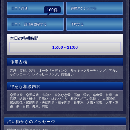
口コミ評価
待機スケジュール
160件
口コミ・評価を投稿する
予約する
本日の待機時間
15:00～21:00
使用占術
霊感・霊視、透視、オーラリーディング、サイキックリーディング、アカシ
ックレコード、レイキヒーリング、前世占い
得意な相談内容
恋愛全般、恋愛成就、出会い・複雑な恋愛、不倫・浮気・略奪愛、復縁・復
活愛、結婚・離婚、片思い・縁結び、人生相談・相手の気持ち・人間関係、
家族関係・家庭問題・夫婦問題・親子問題、仕事運、適職・転職、人事・進
路、夢・目標、健康、前世
占い師からのメッセージ