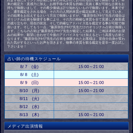
れます様にオリジナル占術に非常に特化されておられる占い師で御座います。本
来の鑑定力・直感力に加え、お相手様の本質を的確に見抜く事が可能な占術をお
持ちで御座いまして、その希少価値は計り知れないもので御座います。本来です
と、通常鑑定をされる場合、その方の人間的本質が鑑定結果として見えていき、
その結果をお伝えするという方法で御座いますが、"藤原弥生(ﾔﾖｲ)"先生の場合は
オリジナル占術を駆使する事により、その方の精確な本質を全て見通し人格形成
の成り立ちや、現在の状況、そして的確なアドバイス迄を鑑定する事が可能で御
座います。そしてもう一点、"藤原弥生(ﾔﾖｲ)"先生だけのオリジナル占術が御座い
ます。こちらの占術は"藤原弥生(ﾔﾖｲ)"先生が鑑定した結果を、ご相談者様のお望
みの結果や、願望に合わせて今後のアドバイスをつけ加えるという高度な占術と
なります。"藤原弥生(ﾔﾖｲ)"先生の占術を体験されたお客様は、皆自分自身が変わ
れた気がするといったお声を頂きます。物事の本質を観る鑑定を是非一度お試し
下さいませ！
占い師の待機スケジュール
8/ 7 (金)
15:00～21:00
8/ 8 (土)
8/ 9 (日)
15:00～21:00
8/10 (月)
15:00～21:00
8/11 (火)
8/12 (水)
8/13 (木)
15:00～21:00
メディア出演情報