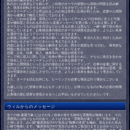
鑑定師の藤原弥生と申します。
私の占いは道具などを頼らず、ご自身のオーラの状態から現状の問題を読み解
き、状況を好転させるためのアドバイスをさせていただきます。
オーラリーディングと呼ばれるこの占術は非常に応用が利くため、恋愛や人間関
係から健康まで幅広く対応しております。
また、いわゆる霊感・霊視といったようなハイアーセルフ(日本的に言うと守護
霊や補助霊と言われる存在)から直接メッセージを受け取ってお伝え致します。
オーラというものは生年月日などから見る占術とは異なり、一瞬一瞬で色や形が
変化していきます。お客様自身の現在のオーラの状態を読み取り、よりよい未来
を選択できるようアドバイスさせていただきます。
お客様ご自身が、自らの本当の願い、本当の気持ち、本当の人生に気付くための
お手伝いをさせていただきたいと考えております。
内面にあるトラウマや悩みを解決するため、躓きの原因を見つけ出し、根本的な
問題に焦点を当てて問題解決へと導いてまいります。
恋愛、人生、仕事、収入、健康等のご相談が得意です。
そして特に収入に関してはご自身が豊かさを得るために、そちらに焦点を合わせ
て特化したリッチリーディングという占術も得意です。
恋愛や人間関係といったものの場合はオーラリーディング、仕事や金運に関する
ものはリッチリーディング、もうすでに決まったお悩み事がある場合は霊感・霊
視や守護存在とお話しさせていただき、よりよい未来を進めるよう導き出してい
きます。
また、オーラを読む以外にも、ヒーリングが必要な場合は行う場合もございま
す。
お越しになった皆様が身も心もすっきりとし、お帰りになるのが私の占術の特徴
です。
お客様の望む現実を実現させるべくお手伝いをさせていただきたいです。
ウィルからのメッセージ
全ての物-森羅万象-にはそのモノ自体が発する独得な雰囲気が御座います。その
雰囲気には様々なものがあり、人々はそれを「雰囲気が違う」や「空気が違う」
と仰います。占い師"藤原弥生(ﾔﾖｲ)"先生は"物事の本質"を極め、見出された匠占
い師で御座います。"藤原弥生(ﾔﾖｲ)"先生の占術をご覧頂けますとお分かりになら