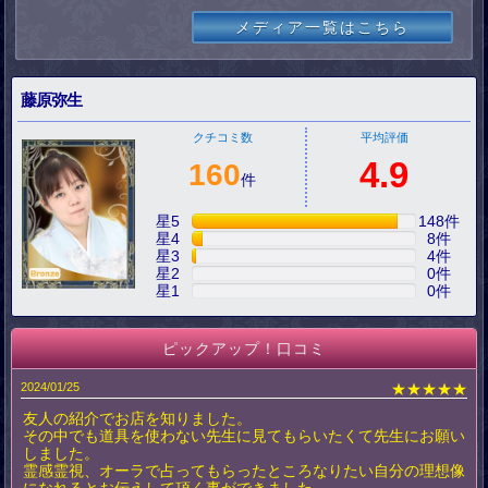
メディア一覧はこちら
藤原弥生
クチコミ数
平均評価
4.9
160
件
星5
148
件
星4
8
件
星3
4
件
星2
0
件
星1
0
件
ピックアップ！口コミ
2024/01/25
★★★★★
友人の紹介でお店を知りました。
その中でも道具を使わない先生に見てもらいたくて先生にお願い
しました。
霊感霊視、オーラで占ってもらったところなりたい自分の理想像