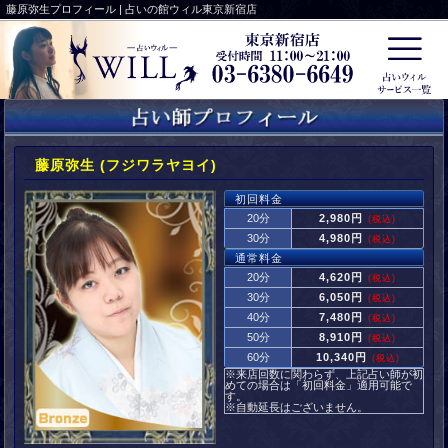
藤原弥生プロフィール | 占いの館ウィル東京新宿店
藤原弥生 (フジワラヤヨイ)
初回料金
20分
2,980円
(税込)
30分
4,980円
(税込)
通常料金
20分
4,620円
(税込)
30分
6,050円
(税込)
40分
7,480円
(税込)
50分
8,910円
(税込)
60分
10,340円
(税込)
※来店回数に関わらず、上記占い師が初
めての場合は「初回料金」適用可能で
す。
※自動延長はございません。