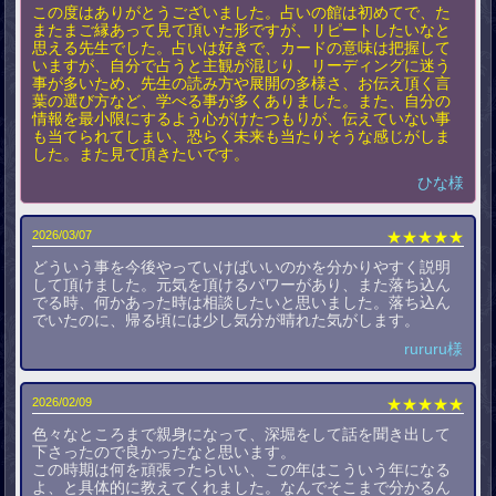
この度はありがとうございました。占いの館は初めてで、た
またまご縁あって見て頂いた形ですが、リピートしたいなと
思える先生でした。占いは好きで、カードの意味は把握して
いますが、自分で占うと主観が混じり、リーディングに迷う
事が多いため、先生の読み方や展開の多様さ、お伝え頂く言
葉の選び方など、学べる事が多くありました。また、自分の
情報を最小限にするよう心がけたつもりが、伝えていない事
も当てられてしまい、恐らく未来も当たりそうな感じがしま
した。また見て頂きたいです。
ひな様
2026/03/07
★★★★★
どういう事を今後やっていけばいいのかを分かりやすく説明
して頂けました。元気を頂けるパワーがあり、また落ち込ん
でる時、何かあった時は相談したいと思いました。落ち込ん
でいたのに、帰る頃には少し気分が晴れた気がします。
rururu様
2026/02/09
★★★★★
色々なところまで親身になって、深堀をして話を聞き出して
下さったので良かったなと思います。
この時期は何を頑張ったらいい、この年はこういう年になる
よ、と具体的に教えてくれました。なんでそこまで分かるん