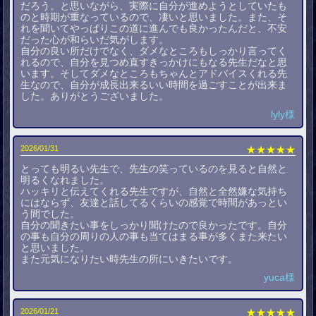
だろう。と思いながら、実際に自分が進めようとしていたも
のと時期が重なっているので、凄いと思いました。また、そ
れを聞いてやっぱりこの道に進んでも良かったんだと、不安
だった心が和らいだ気がします。
自分の良い所だけでなく、ダメなところもしっかり言ってく
れるので、自分を見つめ直すきっかけにもなる先生だなと思
います。そしてダメなところもちゃんとアドバイスくれる先
生なので、自分が成長出来るいい時間を過ごすことが出来ま
した。ありがとうございました。
lyly様
2026/01/31
★★★★★
とっても明るい先生で、先生の笑っているのを見ると自然と
明るくなれました。
ハッキリと伝えてくれる先生ですが、自然と全然嫌な気持ち
にはならず、友達と話してるくらいの感覚で時間があっとい
う間でした。
自分の聞きたい事をしっかり聞けたので良かったです。自分
の事も自分の周りの人の事も当てはまる事が多くまた来たい
と思いました。
また元気になりたい時先生の所にいきたいです。
yuca様
2026/01/21
★★★★★