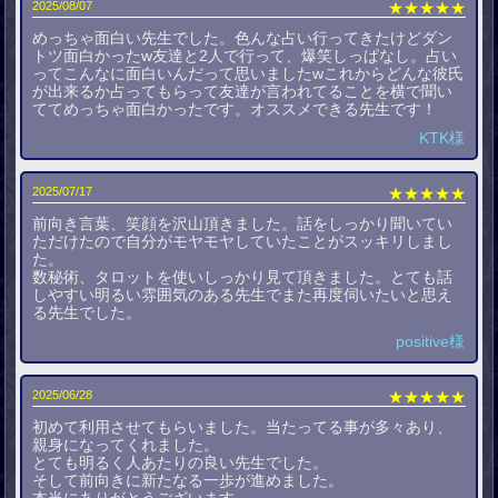
2025/08/07
★★★★★
めっちゃ面白い先生でした。色んな占い行ってきたけどダン
トツ面白かったw友達と2人で行って、爆笑しっぱなし。占い
ってこんなに面白いんだって思いましたwこれからどんな彼氏
が出来るか占ってもらって友達が言われてることを横で聞い
ててめっちゃ面白かったです。オススメできる先生です！
KTK様
2025/07/17
★★★★★
前向き言葉、笑顔を沢山頂きました。話をしっかり聞いてい
ただけたので自分がモヤモヤしていたことがスッキリしまし
た。
数秘術、タロットを使いしっかり見て頂きました。とても話
しやすい明るい雰囲気のある先生でまた再度伺いたいと思え
る先生でした。
positive様
2025/06/28
★★★★★
初めて利用させてもらいました。当たってる事が多々あり、
親身になってくれました。
とても明るく人あたりの良い先生でした。
そして前向きに新たなる一歩が進めました。
本当にありがとうございます。