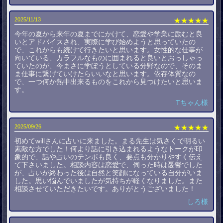
2025/11/13
★★★★★
今年の夏から来年の夏までにかけて、恋愛や学業に励むと良
いとアドバイスされ、実際に学び始めようと思っていたの
で、これからも続けて行きたいと思います。女性的な仕事が
向いている、カラフルなものに囲まれると良いとおっしゃっ
ていたのが、今まさに学ぼうとしている分野なので、そのま
ま仕事に繋げていけたらいいなと思います。依存体質なの
で、一つ何か熱中出来るものをこれから見つけたいと思いま
す。
Tちゃん様
2025/09/26
★★★★★
初めてwillさんに占いに来ました。まる先生は気さくで明るい
素敵な方でした！何より話に引き込まれるようなトークが印
象的で、話や占いのテンポも良く、要点も分かりやすく伝え
て下さいました。相談内容は恋愛で、伺った時は憂鬱でした
が、占いが終わった後は自然と笑顔になっている自分がいま
した。思い悩んでいましたが気持ちが軽くなりました。また
相談させていただきたいです。ありがとうございました！
しろ様