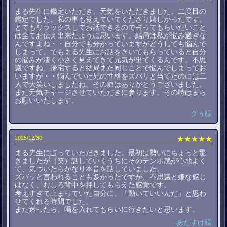
まる先生に鑑定いただき、元気をいただきました。二度目の
鑑定でした。私の事も覚えていてくださり嬉しかったです。
とてもリラックスしてお話できるので占ってもらいたいこと
は全てお伝え出来たように思います。結局は私が悩み過ぎな
んですよね・・自分でも分かっていますがどうしても悩んで
しまって。でもまる先生にお話をきいてもらっていると自分
の悩みが凄く小さく見えてきて元気が出てくるんです。不思
議ですね、帰宅すると結局また同じことで悩んでしまってお
いますが・・悩んでいた兄の性格をズバリと当てたのには二
人で大笑いしましたね。その節はありがとうございました。
また元気チャージさせていただきに参ります。その時はまら
お願いいたします。
グぅ様
2025/12/30
★★★★★
まる先生に占っていただきました。最初は勢いにちょっと驚
きましたが（笑）話していくうちにそのテンポ感が心地よく
て、気づいたらかなり本音を話していました。
ズバッと言われることも多かったですが、不思議と嫌な感じ
はなく、むしろ背中を押してもらえた感覚です。
考えすぎて止まっていた自分に、「動いていいんだ」と思わ
せてくれる時間でした。
また迷ったら、喝を入れてもらいに行きたいと思います。
あたすけ様