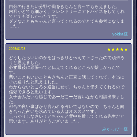
自分の行きたい分野や職をきちんと言ってもらえました。
内容がとても細かく、フレンドリーにアドバイスをしてくれ
てとても楽しかったです。
ダメなこともちゃんと言ってくれるのでとても参考になりま
した。
yokka様
2025/01/28
★★★★★
どうしたらいいのかをはっきりと伝えて下さったので頑張ろ
うと思えました。
必ず最後に頑張ってと伝えてくれるところが嬉しかったで
す。
悪いこともいいこともきちんと正直に話してくれて、本当に
その通りだと思えました。
わからないところを適当にせず、ちゃんと伝えてくれるので
信頼できると思います。
女子会みたいな感じであーだこーだ言いながら相談出来まし
た。
都合の良い事ばかり言われる占いではないので、ちゃんと向
き合った占いを求めている人はオススメです。
しっかりしなさい！とちゃんと背中を推してくれる先生だと
思います。ありがとうございました。
みゃっぴー様