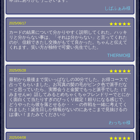
しばふぁみ様
2025/06/17
★★★★★
カードの結果について分かりやすく説明してくれた。ハッキ
リと分からない事は、「それは分からない」と言ってくれた
のが、信頼できたし交換がもてて良かった。ちゃんと伝えて
くれます。笑い方が独特で可愛い先生でした。
THERMO様
2025/05/28
★★★★★
最初から最後まで笑いっぱなしの30分でした。お得コースで
占ってもらいました。お写真の髪の毛がピンク色で派手だな
～と思っていたら、実際会うと金髪でもっと派手でした（す
みませんw）話してみるとめちゃくちゃフレンドリーでとにか
く面白くて当たりすぎのびっくり鑑定！頼りになる感じで、
どうやったら彼を落とせるか・・・の作戦を一緒に考えてく
れました！誕生日しか情報がないのにあそこまで見抜けるの
は凄い！またみてください☆
わっちゃ様
2025/04/08
★★★★★