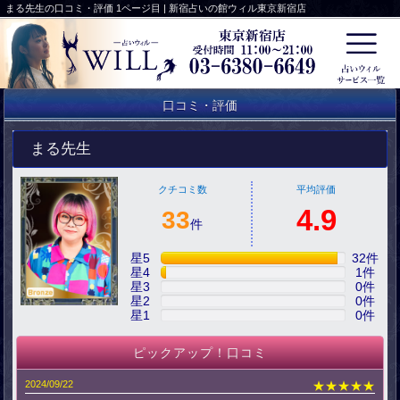
まる先生の口コミ・評価 1ページ目 | 新宿占いの館ウィル東京新宿店
口コミ・評価
まる先生
クチコミ数
平均評価
4.9
33
件
星5
32
件
星4
1
件
星3
0
件
星2
0
件
星1
0
件
ピックアップ！口コミ
2024/09/22
★★★★★