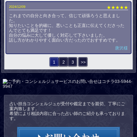
2024/12/09
★★★★★
これまでの自分と向き合って、信じて頑張ろうと思えまし
た。
知りたいことを的確に、悪いことも正直に伝えてくださった
んでとても満足です！
自分の悩みに大して優しく対応して下さいました。
話し方がわかりやすく面白い方だったのでおすすめです。
唐沢様
1
2
3
>>
占い担当コンシェルジュが受付や鑑定までを親切、丁寧にご
案内致します。
希望により相談内容に合った占い師のご紹介も承っておりま
す。