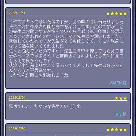
2022/12/31
★★★★★
半年前に占って頂いた者ですが、あの時の占い当たりました
受付の方に今案内可能な先生を紹介して頂いたのですが、ど
の先生にお願いするか悩んでいたら直感（第一印象）で選ぶ
と良いと言われたのでセレスティア先生にお願いしました。
緊張していたのですが先生がとても優しくて、すごく親身に
なって話を聞いてくれました
色々と悩んでいたのですが、先生に背中を押してもらえて自
分のぺ－スで頑張ろう！と前向きになれましたし先生に見て
もらえて良かったです。
状況が半年前よりすごく変わっててどうして先生は分かった
んだろうと不思議です。
また悩んだ時にお邪魔しますね
AMPM様
2022/12/30
★★★
親切でした。和やかな先生という印象
TKｙ様
2022/12/30
★★★★★