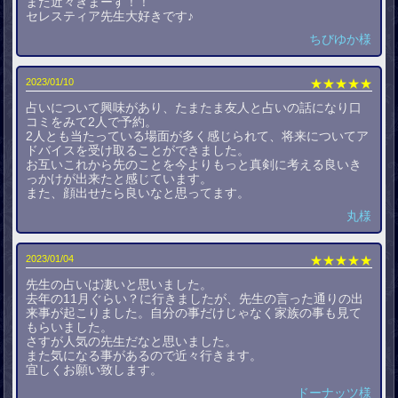
また近々きまーす！！
セレスティア先生大好きです♪
ちびゆか様
2023/01/10
★★★★★
占いについて興味があり、たまたま友人と占いの話になり口
コミをみて2人で予約。
2人とも当たっている場面が多く感じられて、将来についてア
ドバイスを受け取ることができました。
お互いこれから先のことを今よりもっと真剣に考える良いき
っかけが出来たと感じています。
また、顔出せたら良いなと思ってます。
丸様
2023/01/04
★★★★★
先生の占いは凄いと思いました。
去年の11月ぐらい？に行きましたが、先生の言った通りの出
来事が起こりました。自分の事だけじゃなく家族の事も見て
もらいました。
さすが人気の先生だなと思いました。
また気になる事があるので近々行きます。
宜しくお願い致します。
ドーナッツ様