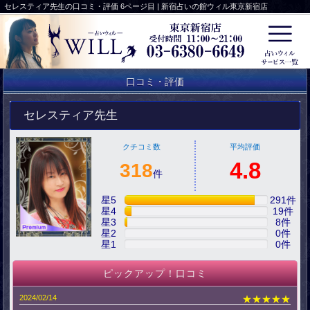
セレスティア先生の口コミ・評価 6ページ目 | 新宿占いの館ウィル東京新宿店
口コミ・評価
セレスティア先生
クチコミ数
平均評価
4.8
318
件
星5
291
件
星4
19
件
星3
8
件
星2
0
件
星1
0
件
ピックアップ！口コミ
2024/02/14
★★★★★