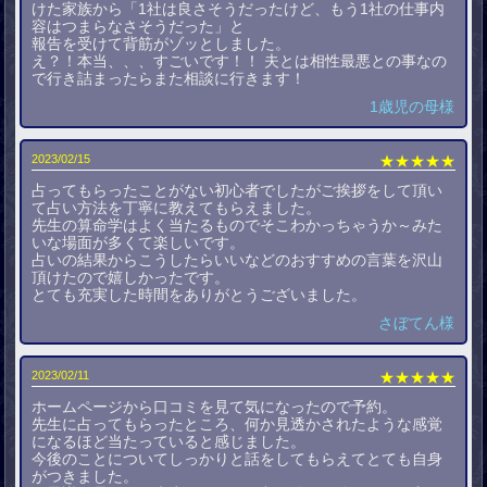
けた家族から「1社は良さそうだったけど、もう1社の仕事内
容はつまらなさそうだった」と
報告を受けて背筋がゾッとしました。
え？！本当、、、すごいです！！ 夫とは相性最悪との事なの
で行き詰まったらまた相談に行きます！
1歳児の母様
2023/02/15
★★★★★
占ってもらったことがない初心者でしたがご挨拶をして頂い
て占い方法を丁寧に教えてもらえました。
先生の算命学はよく当たるものでそこわかっちゃうか～みた
いな場面が多くて楽しいです。
占いの結果からこうしたらいいなどのおすすめの言葉を沢山
頂けたので嬉しかったです。
とても充実した時間をありがとうございました。
さぼてん様
2023/02/11
★★★★★
ホームページから口コミを見て気になったので予約。
先生に占ってもらったところ、何か見透かされたような感覚
になるほど当たっていると感じました。
今後のことについてしっかりと話をしてもらえてとても自身
がつきました。