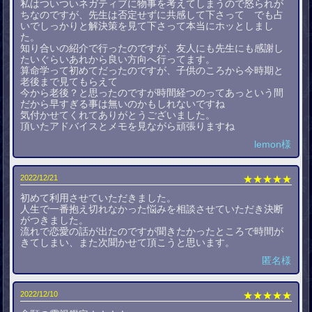
私はついついネガティブに物事を考えてしまうので怒られが
ちなのですが、先生は否定せずに共感して下さって でも占
いでしっかりと解決策を見て下さって本当にホッとしまし
た。
知り合いの紹介で行ったのですが、友人にも先生にも感謝し
たいぐらいあれから良い方向へ行ってます。
算命学って初めてだったのですが、子供のころから今時期と
老後まで見てもらえて
今から老後？と思ったのですが時間経つのってあっという間
だから早すぎる事は無いのかもしれないですね
気付かせてくれてありがとうございました。
頂いたアドバイスとメモを見ながら頑張りますね
lemon様
2022/12/21
★★★★★
初めて利用させていただきました。
人生で一番抱え切れなかった悩みを相談させていただき決断
がつきました。
流れで恋愛の話が出たのですが聞きたかったところで時間が
きてしまい、また次聞かせて頂こうと思います。
匿名様
2022/12/10
★★★★★