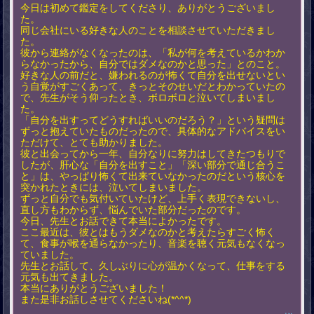
今日は初めて鑑定をしてくださり、ありがとうございまし
た。
同じ会社にいる好きな人のことを相談させていただきまし
た。
彼から連絡がなくなったのは、「私が何を考えているかわか
らなかったから、自分ではダメなのかと思った」とのこと。
好きな人の前だと、嫌われるのが怖くて自分を出せないとい
う自覚がすごくあって、きっとそのせいだとわかっていたの
で、先生がそう仰ったとき、ボロボロと泣いてしまいまし
た。
「自分を出すってどうすればいいのだろう？」という疑問は
ずっと抱えていたものだったので、具体的なアドバイスをい
ただけて、とても助かりました。
彼と出会ってから一年、自分なりに努力はしてきたつもりで
したが、肝心な「自分を出すこと」「深い部分で通じ合うこ
と」は、やっぱり怖くて出来ていなかったのだという核心を
突かれたときには、泣いてしまいました。
ずっと自分でも気付いていたけど、上手く表現できないし、
直し方もわからず、悩んでいた部分だったのです。
今日、先生とお話できて本当によかったです。
ここ最近は、彼とはもうダメなのかと考えたらすごく怖く
て、食事が喉を通らなかったり、音楽を聴く元気もなくなっ
ていました。
先生とお話して、久しぶりに心が温かくなって、仕事をする
元気も出てきました。
本当にありがとうございました！
また是非お話しさせてくださいね(*^^*)