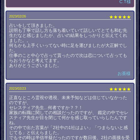
C.T様
2023/02/26
★★★★★
占いをして頂きました。
説明も丁寧で話し方も落ち着いていて話しいてとても和む先
生だなと感じましたが、占いの結果をしっかりと伝えてくれ
ました。。
何もかも上手くいってない時に足を運びましたが大正解でし
た。
仕事のこと中心で占って貰ったので次は恋について占っても
らおうかなと考えてます。
ありがとうございました。
お茶様
2023/02/23
★★★★★
正直なところ霊視や透視、未来予知などは信じていなかった
のですが、
セレスティア先生...何者ですか？？！
家族の転職に関しての相談だったのですが、 鑑定の中でセレ
スティア先生が目を閉じて何かを感じ取っていらしたんです
ね。
その中で出た言葉が「2社中の1社はよい」「つまらないと感
じてる」と伝えらました。
でもその時は半信半疑だったのですが数日後、2社の面接を受