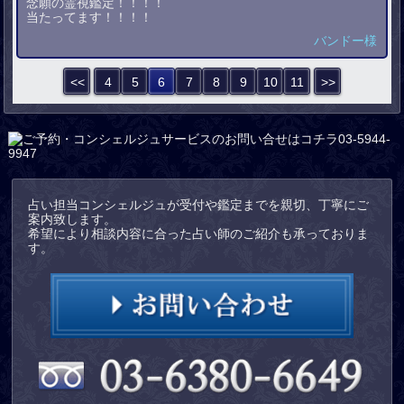
念願の霊視鑑定！！！！
当たってます！！！！
バンドー様
<<
4
5
6
7
8
9
10
11
>>
占い担当コンシェルジュが受付や鑑定までを親切、丁寧にご
案内致します。
希望により相談内容に合った占い師のご紹介も承っておりま
す。