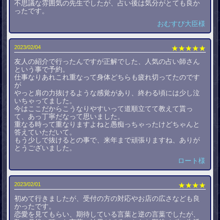
不思議な雰囲気の先生でしたが、占い後は気分がとても良か
ったです。
おむすび大臣様
2023/02/04
★★★★★
友人の紹介で行ったんですが正解でした、人気の占い師さん
という事で予約。
仕事なりあれこれ重なって身体どちらも疲れ切ってたのです
が
やっと肩の力抜けるような感覚があり、終わる頃には少し泣
いちゃってました。
今はここだからこうなりやすいって道順立てて教えて貰っ
て、あっ丁寧だなって思いました。
重なる時って重なりますよねと愚痴っちゃったけどちゃんと
答えていただいて。
もう少しで抜けるとの事で、来年まで頑張りますね、ありが
とうございました。
ロート様
2023/02/01
★★★★
初めて行きましたが、受付の方の対応やお店の広さなども良
かったです。
恋愛を見てもらい、期待している言葉と逆の言葉でしたが、