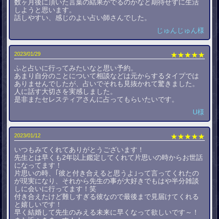
数ヶ月後に頂いた言葉の結果がでるのかなと期待せずに生活
しようと思います。
話しやすい、感じのよい占い師さんでした。
じゅんじゅん様
2023/01/29
★★★★★
ふと占いに行ってみたいなと思い予約。
あまり自分のことについて相談などは元からするタイプでは
ありませんでしたが、占いでそれも見抜かれて驚きました。
人に話す大切さを実感しました。
是非またセレスティアさんに占ってもらいたいです。
U様
2023/01/12
★★★★★
いつもみてくれてありがとうございます！
先生とは早くも2年以上鑑定してくれて片思いの時からお世話
になってます！
片思いの時、｢彼と付き合えると思うよ｣って言ってくれたの
が現実になり、それから先生の事が大好きでもはや半分雑談
しに会いに行ってます！笑
付き合えたけど難しすぎる彼なので最後まで見届けてくれる
と嬉しいです！
早く結婚して先生のみえる未来に早くなって欲しいです～！