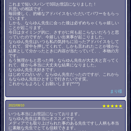
これまで短いスパンで3回お世話になりました！
片思いの相談です。
毎回優しく、的確なアドバイスをいただいてパワーをもらっ
ています。
しかも、ならゆん先生に会った後は必ずめちゃくちゃ嬉しい
ことが起こります。
今日はタイミング的に、さすがに何も起こらないだろうと思
っていたのですが、今嬉しい出来事が起こりました。
ならゆん先生はいつも私の気持ちに沿ったアドバイスをして
くれて、背中を押してくれて、しかも言われたことが後から
結果として分かったときに内容が当たっていて、、本物の方
です。
もう無理かもと思った時、ならゆん先生が大丈夫と言ってく
れて、後から本当に大丈夫な結果になりました。
ならゆん先生大好きです。
はじめての占いが、ならゆん先生だったのですが、これから
もならゆん先生ひとすじで行きたいです笑。
これからもよろしくお願いします(*^^*)
まり様
2022/08/10
★★★★★
いつも本当にお世話になっております。
ならゆん先生は本当にオススメです。
メディアでも取り上げられた事のある先生ですし人柄も本当
に素敵な先生でとても信頼できます。