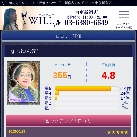
ならゆん先生の口コミ・評価 7ページ目 | 新宿占いの館ウィル東京新宿店
口コミ・評価
ならゆん先生
クチコミ数
平均評価
4.8
355
件
星5
314
件
星4
24
件
星3
17
件
星2
0
件
星1
0
件
ピックアップ！口コミ
2025/06/25
★★★★★