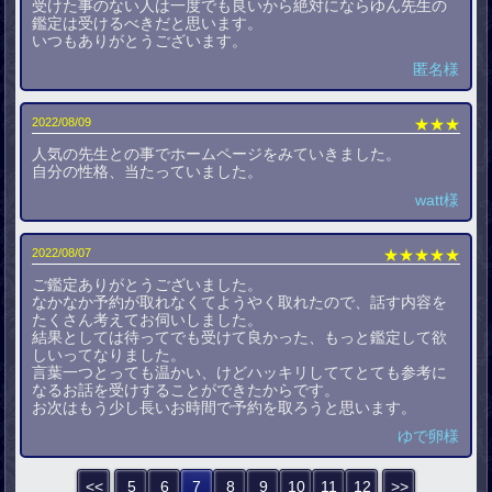
受けた事のない人は一度でも良いから絶対にならゆん先生の
鑑定は受けるべきだと思います。
いつもありがとうございます。
匿名様
2022/08/09
★★★
人気の先生との事でホームページをみていきました。
自分の性格、当たっていました。
watt様
2022/08/07
★★★★★
ご鑑定ありがとうございました。
なかなか予約が取れなくてようやく取れたので、話す内容を
たくさん考えてお伺いしました。
結果としては待ってでも受けて良かった、もっと鑑定して欲
しいってなりました。
言葉一つとっても温かい、けどハッキリしててとても参考に
なるお話を受けすることができたからです。
お次はもう少し長いお時間で予約を取ろうと思います。
ゆで卵様
<<
5
6
7
8
9
10
11
12
>>