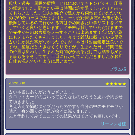
現状・過去・周囲の環境、どれにおいてもドンピシャ、圧巻
の鑑定でした。聞きたい事は時間の許す限りしっかりと占っ
てもらいました。知人の紹介で遠方から伺わせていただいた
ので60分コースでたっぷりと。一つだけ聞き忘れた事があり
後悔しているので行かれる方は予め聞きたい事リストをメモ
していくと良いと思います。メモ帳は貸していただけますの
で先生からのお言葉をメモすることは出来ます！忘れない為
にもメモをたくさんしました。今まで雑誌に載っている星座
占いしか見た事がなかったですが、やはり対面鑑定は良いで
すね。星座だと大きなくくりですが、生まれた日、時間で星
の位置は変わり、生まれた時間がかあるだけでも結果も変わ
る事もあるそうです。土日に行かせていただきましたがお店
自体も混んでいたように思います。
プラム様
2022/10/10
★★★★★
占い本当にありがとうございます。
タロットカードの占いってどんなものだろうと思い予約させ
て頂きました。
考え込んで悩むタイプだったのですが自分の中のモヤモヤが
晴れ、身の回りの問題が徐々に減りました。
ふと予約してみてここまでの結果が出てとても嬉しいです。
リーマン君様