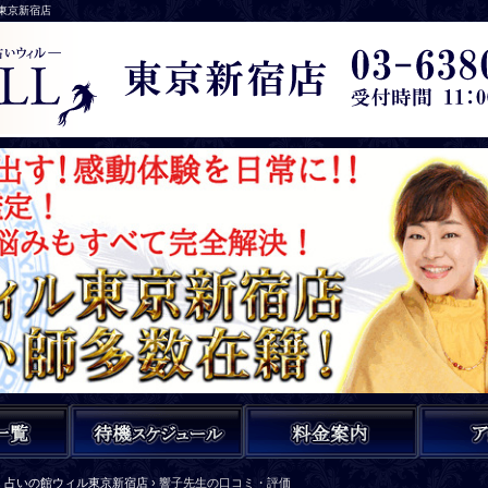
ル東京新宿店
占いの館ウィル東京新宿店
›
響子先生の口コミ・評価