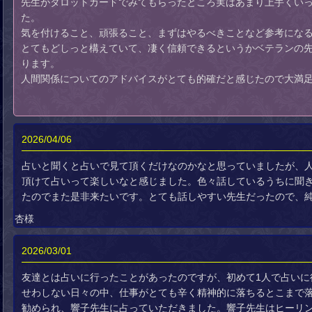
先生がタロットカードでみてもらったところ実はあまり上手くい
た。
気を付けること、頑張ること、まずはやるべきことなど参考にな
とてもどしっと構えていて、凄く信頼できるというかベテランの
ります。
人間関係についてのアドバイスがとても的確だと感じたので大満
2026/04/06
占いと聞くと占いで見て頂くだけなのかなと思っていましたが、
頂けて占いって楽しいなと感じました。色々話しているうちに聞
たのでまた是非来たいです。とても話しやすい先生だったので、
杏様
2026/03/01
友達とは占いに行ったことがあったのですが、初めて1人で占いに
せわしない日々の中、仕事がとても辛く精神的に落ちるとこまで
勧められ、響子先生に占っていただきました。響子先生はヒーリ