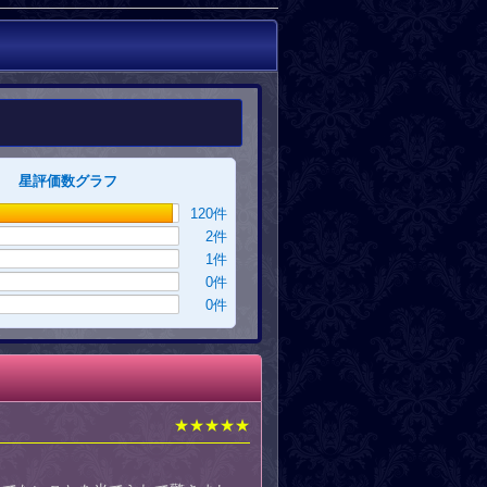
星評価数グラフ
120
件
2
件
1
件
0
件
0
件
★★★★★