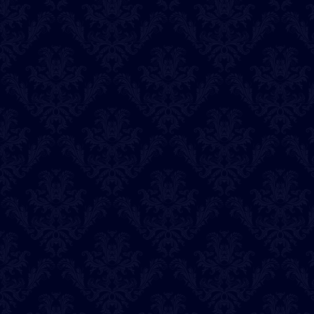
光心
アイル
悠羽那
恋有
うるま
ラビ
2026-08-01
本日の出演占い師
ならゆん
セレスティア
アイル
恋有
うるま
東城伶
ラビ
煌子
2026-07-31
本日の出演占い師
桃子