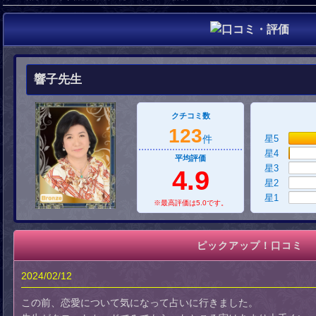
響子先生
クチコミ数
123
件
星5
星4
平均評価
星3
4.9
星2
星1
※最高評価は5.0です。
ピックアップ！口コミ
2024/02/12
この前、恋愛について気になって占いに行きました。