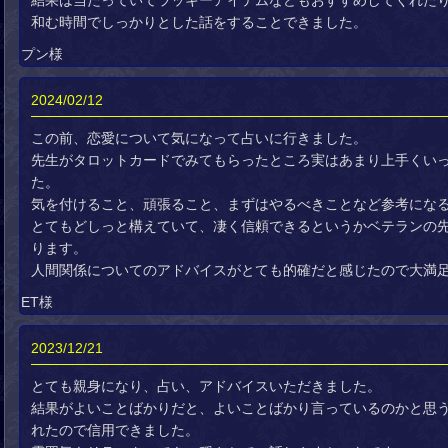
結果は当たっていてラッキーアイテムなどもおすすめしてくれた
和む時間でしっかりとした話をすることできました。
プン様
2024/02/12
この前、恋愛について気になって占いに行きました。
先生がタロットカードでみてもらったところ実はあまり上手くい
た。
気を付けること、頑張ること、まずはやるべきことなど参考にな
とてもどしっと構えていて、凄く信頼できるというかベテランの
ります。
人間関係についてのアドバイスがとても的確だと感じたので大満
ET様
2023/12/21
とても親身になり、占い、アドバイスいただきました。
結果がよいことばかりだと、よいことばかり言っているのかと思
れたので信用できました。