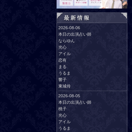
2026-08-06
本日の出演占い師
ならゆん
光心
アイル
恋有
まる
うるま
響子
東城伶
2026-08-05
本日の出演占い師
桃子
光心
アイル
うるま