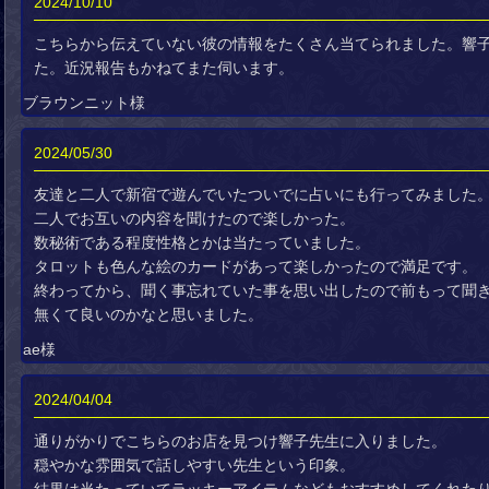
2024/10/10
こちらから伝えていない彼の情報をたくさん当てられました。響
た。近況報告もかねてまた伺います。
ブラウンニット様
2024/05/30
友達と二人で新宿で遊んでいたついでに占いにも行ってみました
二人でお互いの内容を聞けたので楽しかった。
数秘術である程度性格とかは当たっていました。
タロットも色んな絵のカードがあって楽しかったので満足です。
終わってから、聞く事忘れていた事を思い出したので前もって聞
無くて良いのかなと思いました。
ae様
2024/04/04
通りがかりでこちらのお店を見つけ響子先生に入りました。
穏やかな雰囲気で話しやすい先生という印象。