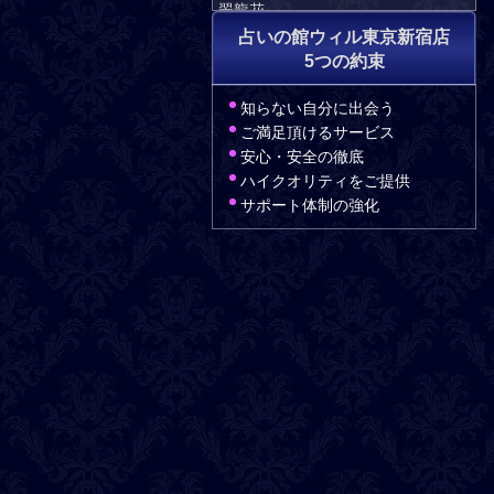
翠龍花
ラビ
占いの館ウィル東京新宿店
5つの約束
2026-08-04
本日の出演占い師
知らない自分に出会う
桃子
ご満足頂けるサービス
光心
安心・安全の徹底
悠羽那
ハイクオリティをご提供
恋有
サポート体制の強化
2026-08-03
本日の出演占い師
ならゆん
桃子
光心
アイル
恋有
2026-08-02
本日の出演占い師
ならゆん
セレスティア