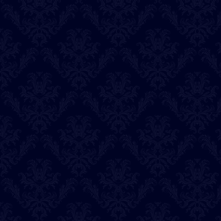
セレスティア
藤原弥生
まる
うるま
東城伶
ラビ
2026-07-30
本日の出演占い師
ならゆん
セレスティア
桃子
光心
アイル
響子
藤原弥生
煌子
2026-07-29
本日の出演占い師
ならゆん
セレスティア