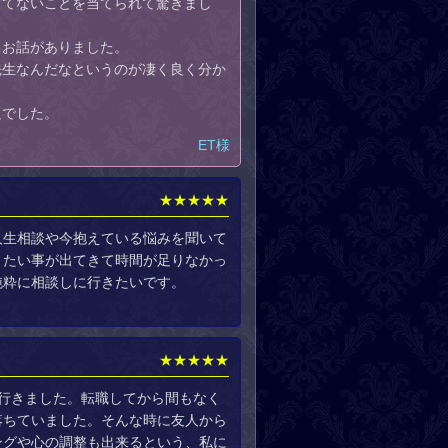
ってないことを当てられて驚きまし
るお話がありました。
先生なんだなというのが凄く良く分か
足でした。
ET様
★★★★★
人生相談や今抱えている悩みを聞いて
きたい事が出てきて時間が足りなかっ
純粋に相談しに行きたいです。
★★★★★
行きました。転職してから間もなく
落ちていました。そんな時に友人から
ングや心の調整も出来るという、私に