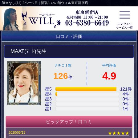
該当なし(14) 2ページ目 | 新宿占いの館ウィル東京新宿店
口コミ・評価
MAAT(ﾏｰﾄ)先生
クチコミ数
平均評価
4.9
126
件
星5
121
件
星4
4
件
星3
0
件
星2
0
件
星1
1
件
ピックアップ！口コミ
2020/05/13
★★★★★