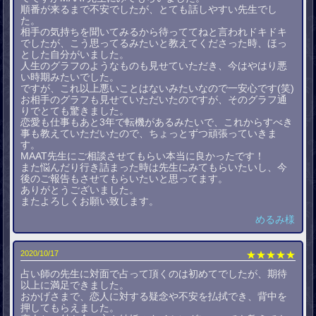
順番が来るまで不安でしたが、とても話しやすい先生でし
た。
相手の気持ちを聞いてみるから待っててねと言われドキドキ
でしたが、こう思ってるみたいと教えてくださった時、ほっ
とした自分がいました。
人生のグラフのようなものも見せていただき、今はやはり悪
い時期みたいでした。
ですが、これ以上悪いことはないみたいなので一安心です(笑)
お相手のグラフも見せていただいたのですが、そのグラフ通
りでとても驚きました。
恋愛も仕事もあと3年で転機があるみたいで、これからすべき
事も教えていただいたので、ちょっとずつ頑張っていきま
す。
MAAT先生にご相談させてもらい本当に良かったです！
また悩んだり行き詰まった時は先生にみてもらいたいし、今
後のご報告もさせてもらいたいと思ってます。
ありがとうございました。
またよろしくお願い致します。
めるみ様
2020/10/17
★★★★★
占い師の先生に対面で占って頂くのは初めてでしたが、期待
以上に満足できました。
おかげさまで、恋人に対する疑念や不安を払拭でき、背中を
押してもらえました。