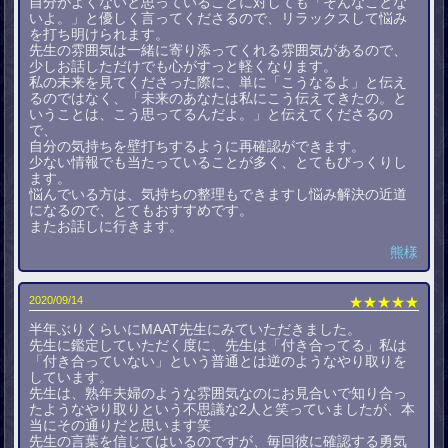
自分がよくないと思っていることに対しても「そんなことな
いよ。」と優しく言ってくださるので、リラックスして悩み
を打ち明けられます。
先生の雰囲気は一緒に寄り添ってくれる雰囲気があるので、
少しお話しただけでも心がすっと軽くなります。
私の未来を見てくださった際に、単に「こうなるよ」と伝え
るのではなく、「未来のあなたは私にこう伝えてきたの。と
いうことは、こう思ってるんだよ。」と伝えてくださるの
で、
自分の気持ちを壁打ちするように再確認ができます。
少ない情報でも当たっていることが多く、とてもびっくりし
ます。
悩んでいる方は、気持ちの整理もできますし悩み解決の近道
になるので、とてもおすすめです。
またお話しに行きます。
熊様
2020/09/14
★★★★★
半年ぶりくらいにMAAT先生にみていただきました。
先生に鑑定していただく度に、先生は「付き合ってる」私は
「付き合っていない」という普通とは逆のようなやり取りを
しています。
先生は、熟年夫婦のような雰囲気なのにお見合いで知り合っ
たようなやり取りという不思議な2人と笑っていましたが、本
当にその通りだと思います笑
先生の言葉を信じてはいるのですが、毎回彼に確認する勇気