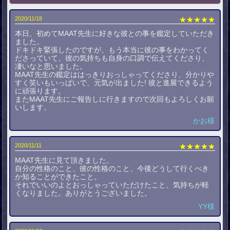
2020/11/18
★★★★★
本日、初めてMAAT先生に好きな彼との事を鑑定していただき
ました。
ドキドキ緊張したのですが、もう本当に彼の事をわかってく
ださっていて、彼の気持ちも自身の口調で伝えてくださり、
凄いなと思いました。
MAAT先生の鑑定ははっきりおっしゃってくださり、分かりや
すく笑いもいっぱいで、元気が出ました! 彼と進展できるよう
に頑張ります。
またMAAT先生にご報告しに行きますので次回もよろしくお願
いします。
かお様
2020/11/11
★★★★★
MAAT先生に見て頂きました。
自分の性格のこと、彼の性格のこと、今後どうして行くべき
か知ることができたこと。
それでいいのよとおっしゃっていただけたこと、気持ちが軽
くなりました。ありがとうございました。
YY様