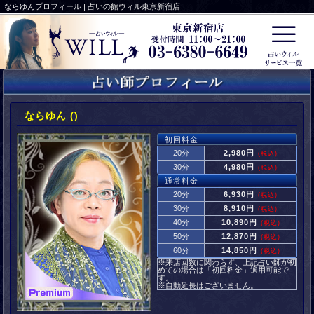
ならゆんプロフィール | 占いの館ウィル東京新宿店
ならゆん ()
初回料金
20分
2,980円
(税込)
30分
4,980円
(税込)
通常料金
20分
6,930円
(税込)
30分
8,910円
(税込)
40分
10,890円
(税込)
50分
12,870円
(税込)
60分
14,850円
(税込)
※来店回数に関わらず、上記占い師が初
めての場合は「初回料金」適用可能で
す。
※自動延長はございません。