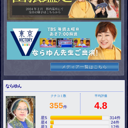
メディア一覧はこちら
ならゆん
クチコミ数
平均評価
4.8
355
件
星5
314
件
星4
24
件
星3
17
件