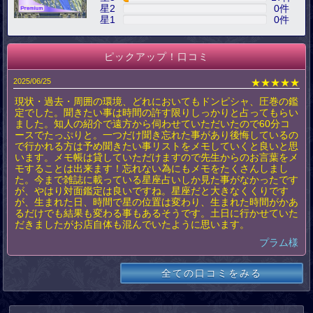
星2
0
件
星1
0
件
ピックアップ！口コミ
2025/06/25
★★★★★
現状・過去・周囲の環境、どれにおいてもドンピシャ、圧巻の鑑
定でした。聞きたい事は時間の許す限りしっかりと占ってもらい
ました。知人の紹介で遠方から伺わせていただいたので60分コ
ースでたっぷりと。一つだけ聞き忘れた事があり後悔しているの
で行かれる方は予め聞きたい事リストをメモしていくと良いと思
います。メモ帳は貸していただけますので先生からのお言葉をメ
モすることは出来ます！忘れない為にもメモをたくさんしまし
た。今まで雑誌に載っている星座占いしか見た事がなかったです
が、やはり対面鑑定は良いですね。星座だと大きなくくりです
が、生まれた日、時間で星の位置は変わり、生まれた時間がかあ
るだけでも結果も変わる事もあるそうです。土日に行かせていた
だきましたがお店自体も混んでいたように思います。
プラム様
全ての口コミをみる