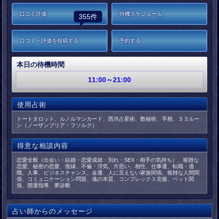
口コミ評価
待機スケジュール
355件
口コミ・評価を投稿する
予約する
本日の待機時間
11:00～21:00
使用占術
トートタロット、ルノルマンカード、西洋占星術、数秘術、手相、３３ルー
ン（ノーザンブリア・フソルク）
得意な相談内容
恋愛全般（出会い・結婚・恋愛成就・別れ・SEX・相手の気持ち）、複雑な
恋愛、秘密の恋愛、復縁、不倫・浮気、片思い、相性、仕事運、転職・適
職、人事、ビジネスチャンス、金運、人に言えない家族関係、複雑な人間関
係、コミュニケーション問題、魂の本質、コンプレックス克服、ペット関
係、開運指導、夢診断
占い師からのメッセージ