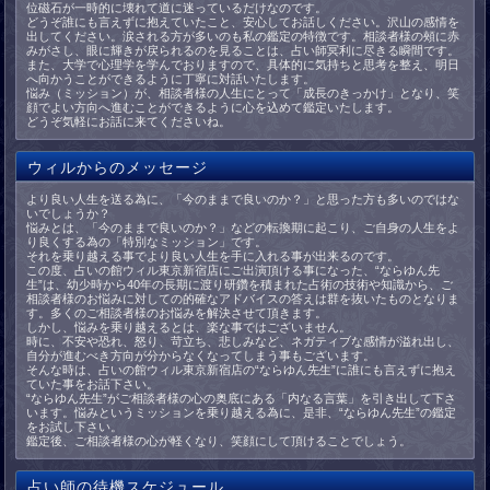
位磁石が一時的に壊れて道に迷っているだけなのです。
どうぞ誰にも言えずに抱えていたこと、安心してお話しください。沢山の感情を
出してください。涙される方が多いのも私の鑑定の特徴です。相談者様の頰に赤
みがさし、眼に輝きが戻られるのを見ることは、占い師冥利に尽きる瞬間です。
また、大学で心理学を学んでおりますので、具体的に気持ちと思考を整え、明日
へ向かうことができるように丁寧に対話いたします。
悩み（ミッション）が、相談者様の人生にとって「成長のきっかけ」となり、笑
顔でよい方向へ進むことができるように心を込めて鑑定いたします。
どうぞ気軽にお話に来てくださいね。
ウィルからのメッセージ
より良い人生を送る為に、「今のままで良いのか？」と思った方も多いのではな
いでしょうか？
悩みとは、「今のままで良いのか？」などの転換期に起こり、ご自身の人生をよ
り良くする為の「特別なミッション」です。
それを乗り越える事でより良い人生を手に入れる事が出来るのです。
この度、占いの館ウィル東京新宿店にご出演頂ける事になった、“ならゆん先
生”は、幼少時から40年の長期に渡り研鑽を積まれた占術の技術や知識から、ご
相談者様のお悩みに対しての的確なアドバイスの答えは群を抜いたものとなりま
す。多くのご相談者様のお悩みを解決させて頂きます。
しかし、悩みを乗り越えるとは、楽な事ではございません。
時に、不安や恐れ、怒り、苛立ち、悲しみなど、ネガティブな感情が溢れ出し、
自分が進むべき方向が分からなくなってしまう事もございます。
そんな時は、占いの館ウィル東京新宿店の“ならゆん先生”に誰にも言えずに抱え
ていた事をお話下さい。
“ならゆん先生”がご相談者様の心の奥底にある「内なる言葉」を引き出して下さ
います。悩みというミッションを乗り越える為に、是非、“ならゆん先生”の鑑定
をお試し下さい。
鑑定後、ご相談者様の心が軽くなり、笑顔にして頂けることでしょう。
占い師の待機スケジュール