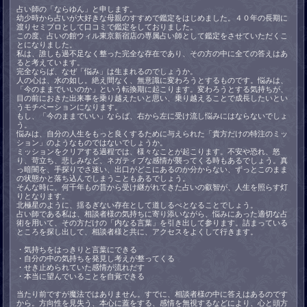
占い師の「ならゆん」と申します。
幼少時から占いが大好きな母親のすすめで鑑定をはじめました。４０年の長期に
渡りセミプロとして口コミで鑑定をしておりました。
この度、占いの館ウィル東京新宿店の専属占い師として鑑定をさせていただくこ
とになりました。
私は、誰しも過不足なく整った完全な存在であり、その方の中に全ての答えはあ
ると考えています。
完全ならば、なぜ「悩み」は生まれるのでしょうか。
人の心は、水の如し。絶え間なく、無意識に変わろうとするものです。悩みは、
「今のままでいいのか」という転換期に起こります。変わろうとする気持ちが、
目の前におきた出来事を乗り越えたいと思い、乗り越えることで成長したいとい
うモチベーションになります。
もし、「今のままでいい」ならば、右から左に受け流し悩みにはならないでしょ
う。
悩みは、自分の人生をもっと良くするために与えられた「貴方だけの特注のミッ
ション」のようなものではないでしょうか。
ミッションをクリアする過程では、様々なことが起こります。不安や恐れ、怒
り、苛立ち、悲しみなど、ネガティブな感情が襲ってくる時もあるでしょう。真
っ暗闇を、手探りでさ迷い、出口がどこにあるのか分からない、ずっとこのまま
の状態かと落ち込んでしまうこともあるでしょう。
そんな時に、何千年もの昔から受け継がれてきた占いの叡智が、人生を照らす灯
りとなります。
北極星のように、揺るぎない存在として道しるべとなることでしょう。
占い師である私は、相談者様の気持ちに寄り添いながら、悩みにあった適切な占
術を用いて、その方だけの「内なる言葉」を引き出して参ります。詰まっている
ところを探し出して、相談者様と共に、アクセスをよくして行きます。
・気持ちをはっきりと言葉にできる
・自分の中の気持ちを発見し考えが整ってくる
・せき止められていた感情が流れだす
・本当に望んでいることを自覚できる
当たり前ですが魔法ではありません。すでに、相談者様の中に答えはあるのです
から。方向性を見失う、本心に蓋をする、感情を無視するなどにより、心と頭方